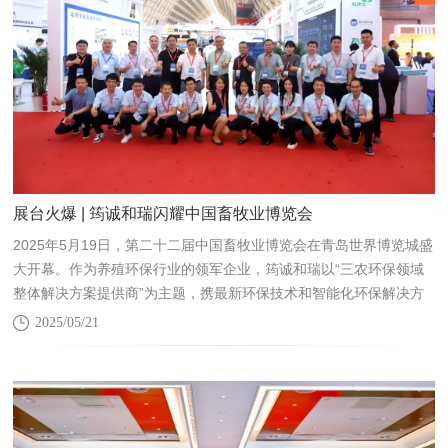
展台火爆 | 筠诚和瑞闪耀中国畜牧业博览会
2025年5月19日，第二十二届中国畜牧业博览会在青岛世界博览城盛
大开幕。作为养殖环保行业的领军企业，筠诚和瑞以“三农环保领域
整体解决方案提供商”为主题，携最新环保技术和智能化环保解决方
案惊艳亮相。
2025/05/21