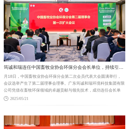
筠诚和瑞连任中国畜牧业协会环保分会会长单位，持续引领行业绿色变革
月18日，中国畜牧业协会环保分会第二次会员代表大会圆满举行，
会议选举产生了第二届理事会理事。广东筠诚和瑞环境科技集团有限
公司凭借在畜牧环保领域的卓越贡献与领先技术，成功连任会长单
位。这一殊荣不仅体现了畜牧环保行业对筠诚和瑞专业能力与责任担
2025/05/21
当的高度认可，更彰显了企业推动畜牧业绿色发展的重要地位。