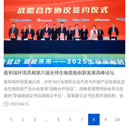
盈和瑞环境亮相第六届全球生物质能创新发展高峰论坛
盈和瑞环境受邀出席，并作为行业领军企业代表与中国产业发展促进
会生物质能产业分会签署“战略合作协议”。战略签署围绕协会牵头搭
建的“零碳能源证书自愿核证平台”，探索建立证书交易市场机制、拓
展应用场景、促进实现绿色燃气和绿色热能的可再生能源环境价值等
2025/04/15
多项合作意向。
1
2
...
5
6
7
8
9
10