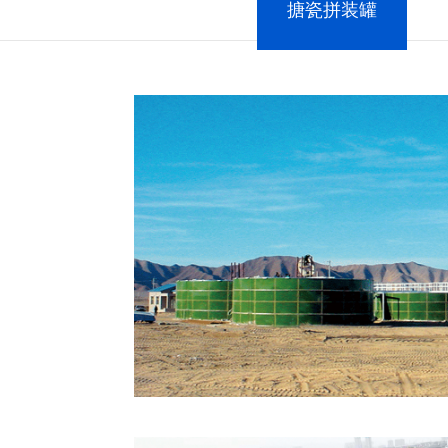
搪瓷拼装罐