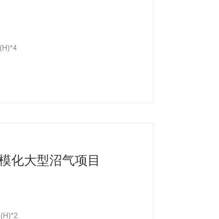
H)*4
模化大型沼气项目
H)*2