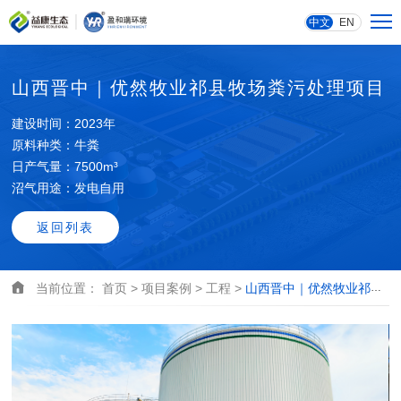
中文
EN
山西晋中｜优然牧业祁县牧场粪污处理项目
建设时间：2023年
原料种类：牛粪
日产气量：7500m³
沼气用途：发电自用
返回列表
当前位置：
首页 >
项目案例 >
工程 >
山西晋中｜优然牧业祁县牧场粪污处理项目