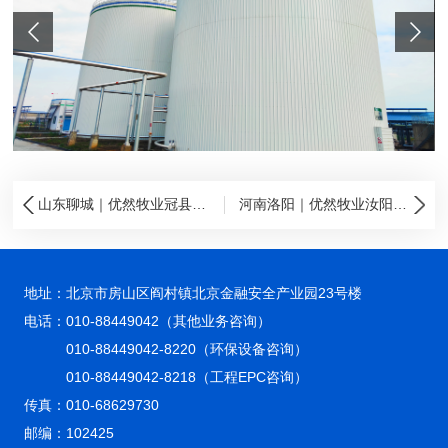
山东聊城｜优然牧业冠县牧场粪污处理项目
河南洛阳｜优然牧业汝阳县牧场粪污处理项目
地址：北京市房山区阎村镇北京金融安全产业园23号楼
电话：
010-88449042（其他业务咨询）
010-88449042-8220（环保设备咨询）
010-88449042-8218（工程EPC咨询）
传真：010-68629730
邮编：102425